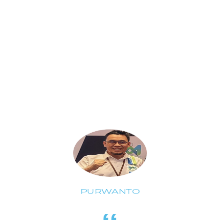
PURWANTO
TELKOM DES
Koordinasi dan komunikasi adalah kunci
utama yang selama ini telah terjalin
dengan baik antara Telkom DES dengan
ISH, sehingga dapat memberikan
pelayanan yang terbaik bagi para pekerja.
Hal ini tentunya akan sangat