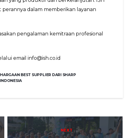
 yang produktif dan berkelanjutan. ISH 
t perannya dalam memberikan layanan 
asakan pengalaman kemitraan profesional 
alui email info@ish.co.id 
GHARGAAN BEST SUPPLIER DARI SHARP
 INDONESIA
NEXT