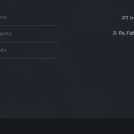
cts
PT I
Jl. Rs. F
ients
obs