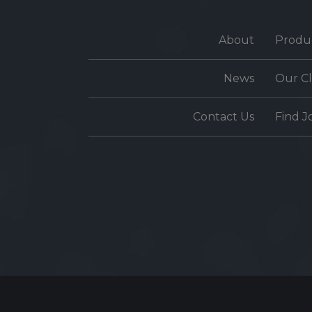
About
Produ
News
Our Cl
Contact Us
Find J