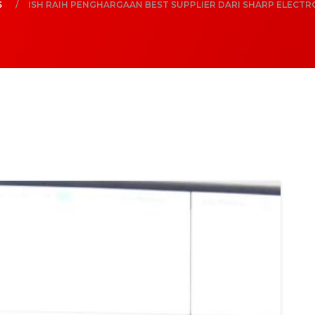
S
ISH RAIH PENGHARGAAN BEST SUPPLIER DARI SHARP ELECTR