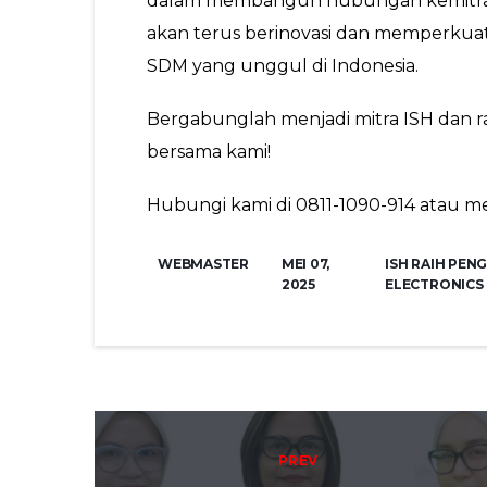
dalam membangun hubungan kemitraan
akan terus berinovasi dan memperkua
SDM yang unggul di Indonesia.
Bergabunglah menjadi mitra ISH dan r
bersama kami!
Hubungi kami di 0811-1090-914 atau mel
WEBMASTER
MEI 07,
ISH RAIH PEN
2025
ELECTRONICS
Post navigation
PREV