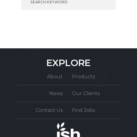
EXPLORE
About
Products
News
Our Clients
Contact Us
Find Jobs